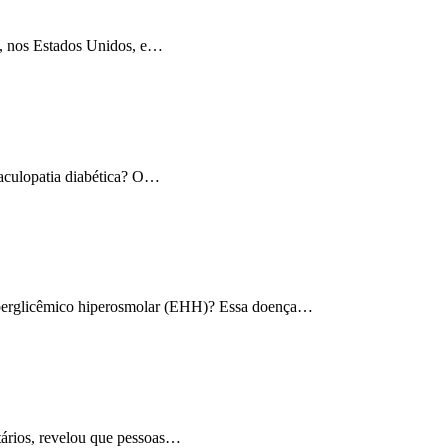
e, nos Estados Unidos, e…
aculopatia diabética? O…
 hiperglicêmico hiperosmolar (EHH)? Essa doença…
tários, revelou que pessoas…