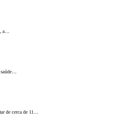
o, a…
ua saúde…
ntar de cerca de 11…