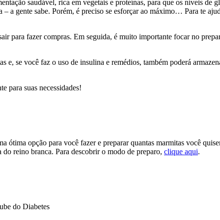
entação saudável, rica em vegetais e proteínas, para que os níveis de 
eta – a gente sabe. Porém, é preciso se esforçar ao máximo… Para te aj
sair para fazer compras. Em seguida, é muito importante focar no preparo
as e, se você faz o uso de insulina e remédios, também poderá armazen
te para suas necessidades!
a ótima opção para você fazer e preparar quantas marmitas você quiser. 
ta do reino branca. Para descobrir o modo de preparo,
clique aqui
.