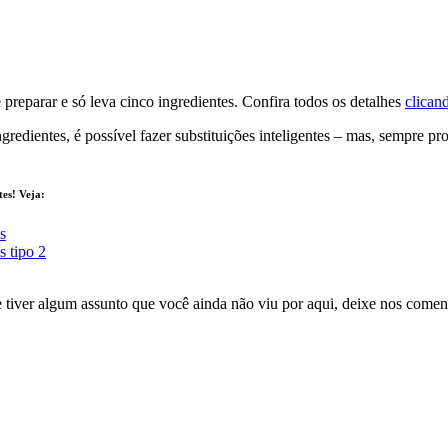
preparar e só leva cinco ingredientes. Confira todos os detalhes
clican
ngredientes, é possível fazer substituições inteligentes – mas, sempre p
tes! Veja:
s
s tipo 2
 tiver algum assunto que você ainda não viu por aqui, deixe nos comen