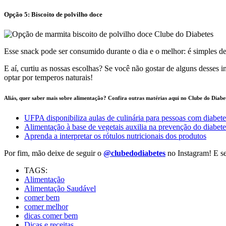
Opção 5: Biscoito de polvilho doce
Esse snack pode ser consumido durante o dia e o melhor: é simples de 
E aí, curtiu as nossas escolhas? Se você não gostar de alguns desses i
optar por temperos naturais!
Aliás, quer saber mais sobre alimentação? Confira outras matérias aqui no Clube do Diabe
UFPA disponibiliza aulas de culinária para pessoas com diabete
Alimentação à base de vegetais auxilia na prevenção do diabete
Aprenda a interpretar os rótulos nutricionais dos produtos
Por fim, mão deixe de seguir o
@clubedodiabetes
no Instagram! E se
TAGS:
Alimentação
Alimentação Saudável
comer bem
comer melhor
dicas comer bem
Dicas e receitas