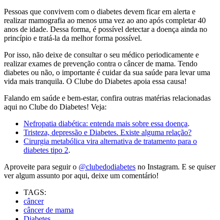
Pessoas que convivem com o diabetes devem ficar em alerta e
realizar mamografia ao menos uma vez ao ano após completar 40
anos de idade. Dessa forma, é possível detectar a doença ainda no
princípio e tratá-la da melhor forma possível.
Por isso, não deixe de consultar o seu médico periodicamente e
realizar exames de prevenção contra o câncer de mama. Tendo
diabetes ou não, o importante é cuidar da sua saúde para levar uma
vida mais tranquila. O Clube do Diabetes apoia essa causa!
Falando em saúde e bem-estar, confira outras matérias relacionadas
aqui no Clube do Diabetes! Veja:
Nefropatia diabética: entenda mais sobre essa doença
.
Tristeza, depressão e Diabetes. Existe alguma relação?
Cirurgia metabólica vira alternativa de tratamento para o
diabetes tipo 2
.
Aproveite para seguir o
@clubedodiabetes
no Instagram. E se quiser
ver algum assunto por aqui, deixe um comentário!
TAGS:
câncer
câncer de mama
Diabetes