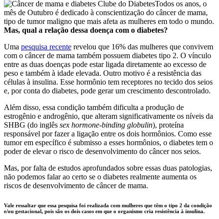
Todos os anos, o
mês de Outubro é dedicado à conscientização do câncer de mama,
tipo de tumor maligno que mais afeta as mulheres em todo o mundo.
Mas, qual a relação dessa doença com o diabetes?
Uma
pesquisa recente
revelou que 16% das mulheres que convivem
com o câncer de mama também possuem diabetes tipo 2. O vínculo
entre as duas doenças pode estar ligada diretamente ao excesso de
peso e também à idade elevada. Outro motivo é a resistência das
células à insulina. Esse hormônio tem receptores no tecido dos seios
e, por conta do diabetes, pode gerar um crescimento descontrolado.
Além disso, essa condição também dificulta a produção de
estrogênio e androgênio, que alteram significativamente os níveis da
SHBG (do inglês
sex hormone-binding globulin
), proteína
responsável por fazer a ligação entre os dois hormônios. Como esse
tumor em específico é submisso a esses hormônios, o diabetes tem o
poder de elevar o risco de desenvolvimento do câncer nos seios.
Mas, por falta de estudos aprofundados sobre essas duas patologias,
não podemos falar ao certo se o diabetes realmente aumenta os
riscos de desenvolvimento de câncer de mama.
Vale ressaltar que essa pesquisa foi realizada com mulheres que têm o tipo 2 da condição
e/ou gestacional, pois são os dois casos em que o organismo cria resistência à insulina.