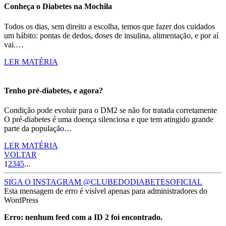
Conheça o Diabetes na Mochila
Todos os dias, sem direito a escolha, temos que fazer dos cuidados
um hábito: pontas de dedos, doses de insulina, alimentação, e por aí
vai.…
LER MATÉRIA
Tenho pré-diabetes, e agora?
Condição pode evoluir para o DM2 se não for tratada corretamente
O pré-diabetes é uma doença silenciosa e que tem atingido grande
parte da população…
LER MATÉRIA
VOLTAR
1
2
3
4
5
...
SIGA O INSTAGRAM @CLUBEDODIABETESOFICIAL
Esta mensagem de erro é visível apenas para administradores do
WordPress
Erro: nenhum feed com a ID 2 foi encontrado.