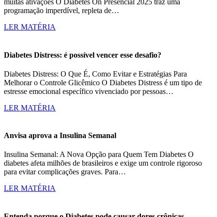
muitas ativações O Diabetes On Presencial 2025 traz uma
programação imperdível, repleta de…
LER MATÉRIA
Diabetes Distress: é possível vencer esse desafio?
Diabetes Distress: O Que É, Como Evitar e Estratégias Para
Melhorar o Controle Glicêmico O Diabetes Distress é um tipo de
estresse emocional específico vivenciado por pessoas…
LER MATÉRIA
Anvisa aprova a Insulina Semanal
Insulina Semanal: A Nova Opção para Quem Tem Diabetes O
diabetes afeta milhões de brasileiros e exige um controle rigoroso
para evitar complicações graves. Para…
LER MATÉRIA
Entenda porque o Diabetes pode causar dores crônicas