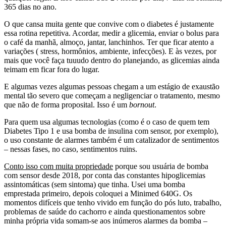
365 dias no ano.
O que cansa muita gente que convive com o diabetes é justamente
essa rotina repetitiva. Acordar, medir a glicemia, enviar o bolus para
o café da manhã, almoço, jantar, lanchinhos. Ter que ficar atento a
variações ( stress, hormônios, ambiente, infecções). E às vezes, por
mais que você faça tuuudo dentro do planejando, as glicemias ainda
teimam em ficar fora do lugar.
E algumas vezes algumas pessoas chegam a um estágio de exaustão
mental tão severo que começam a negligenciar o tratamento, mesmo
que não de forma proposital. Isso é um
bornout
.
Para quem usa algumas tecnologias (como é o caso de quem tem
Diabetes Tipo 1 e usa bomba de insulina com sensor, por exemplo),
o uso constante de alarmes também é um catalizador de sentimentos
– nessas fases, no caso, sentimentos ruins.
Conto isso com muita propriedade
porque sou usuária de bomba
com sensor desde 2018, por conta das constantes hipoglicemias
assintomáticas (sem sintoma) que tinha. Usei uma bomba
emprestada primeiro, depois coloquei a Minimed 640G. Os
momentos difíceis que tenho vivido em função do pós luto, trabalho,
problemas de saúde do cachorro e ainda questionamentos sobre
minha própria vida somam-se aos inúmeros alarmes da bomba –