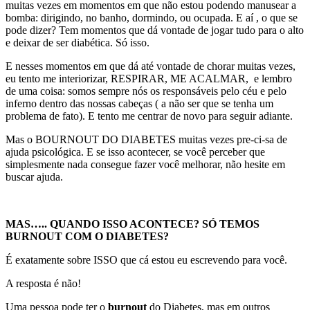
muitas vezes em momentos em que não estou podendo manusear a
bomba: dirigindo, no banho, dormindo, ou ocupada. E aí , o que se
pode dizer? Tem momentos que dá vontade de jogar tudo para o alto
e deixar de ser diabética. Só isso.
E nesses momentos em que dá até vontade de chorar muitas vezes,
eu tento me interiorizar, RESPIRAR, ME ACALMAR, e lembro
de uma coisa: somos sempre nós os responsáveis pelo céu e pelo
inferno dentro das nossas cabeças ( a não ser que se tenha um
problema de fato). E tento me centrar de novo para seguir adiante.
Mas o BOURNOUT DO DIABETES muitas vezes pre-ci-sa de
ajuda psicológica. E se isso acontecer, se você perceber que
simplesmente nada consegue fazer você melhorar, não hesite em
buscar ajuda.
MAS….. QUANDO ISSO ACONTECE? SÓ TEMOS
BURNOUT COM O DIABETES?
É exatamente sobre ISSO que cá estou eu escrevendo para você.
A resposta é não!
Uma pessoa pode ter o
burnout
do Diabetes, mas em outros