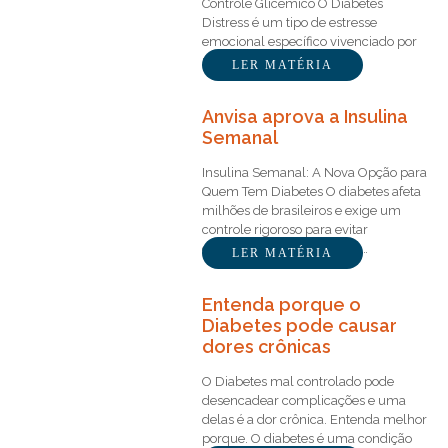
Controle Glicêmico O Diabetes
Distress é um tipo de estresse
emocional específico vivenciado por
pessoas…
LER MATÉRIA
Anvisa aprova a Insulina
Semanal
Insulina Semanal: A Nova Opção para
Quem Tem Diabetes O diabetes afeta
milhões de brasileiros e exige um
controle rigoroso para evitar
complicações graves. Para…
LER MATÉRIA
Entenda porque o
Diabetes pode causar
dores crônicas
O Diabetes mal controlado pode
desencadear complicações e uma
delas é a dor crônica. Entenda melhor
porque. O diabetes é uma condição