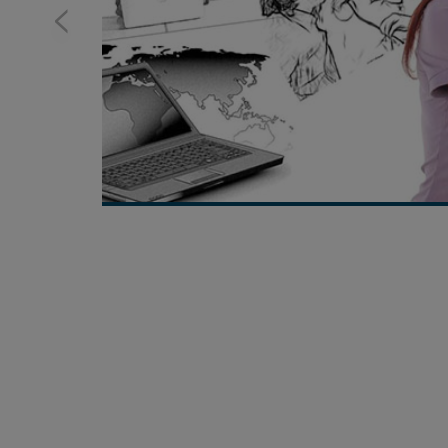
<
NOVIDADES POR E-MAIL
Fique por dentro das novidades
e cuide melhor da sua saúde