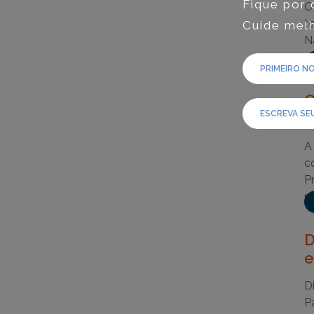
Fique por 
O
t
Cuide melh
N
r
O
o
A
c
P
r
D
e
D
P