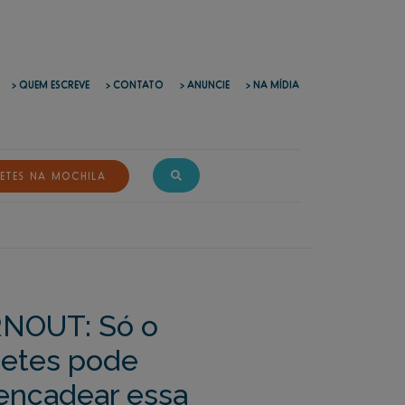
> QUEM ESCREVE
> CONTATO
> ANUNCIE
> NA MÍDIA
ETES NA MOCHILA
NOUT: Só o
betes pode
encadear essa