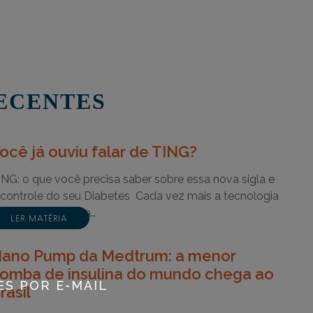
ECENTES
ocê já ouviu falar de TING?
ING: o que você precisa saber sobre essa nova sigla e
 controle do seu Diabetes Cada vez mais a tecnologia
stá sendo usada a…
LER MATÉRIA
ano Pump da Medtrum: a menor
omba de insulina do mundo chega ao
ES POR E-MAIL
rasil