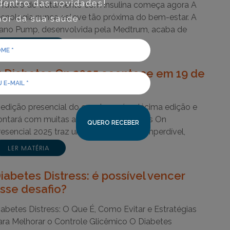
dentro das novidades!
 futuro do tratamento com insulina começa agora A
ecnologia nunca esteve tão próxima do bem-estar. A
or da sua saúde
ano Pump, desenvolvida pela Medtrum, acaba de
eceber…
LER MATÉRIA
 Diabetes On 2025 acontece em 19 de
utubro
 edição presencial do evento será a décima edição e
ontará com muitas ativações O Diabetes On
resencial 2025 traz uma programação imperdível,
epleta de…
LER MATÉRIA
iabetes Distress: é possível vencer
sse desafio?
iabetes Distress: O Que É, Como Evitar e Estratégias
ara Melhorar o Controle Glicêmico O Diabetes