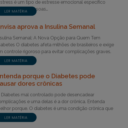
istress é um tipo de estresse emocional específico
ivenciado por pessoas…
LER MATÉRIA
nvisa aprova a Insulina Semanal
nsulina Semanal: A Nova Opção para Quem Tem
iabetes O diabetes afeta milhões de brasileiros e exige
m controle rigoroso para evitar complicações graves.
ara…
LER MATÉRIA
ntenda porque o Diabetes pode
ausar dores crônicas
 Diabetes mal controlado pode desencadear
omplicações e uma delas é a dor crônica. Entenda
elhor porque. O diabetes é uma condição crônica que
feta…
LER MATÉRIA