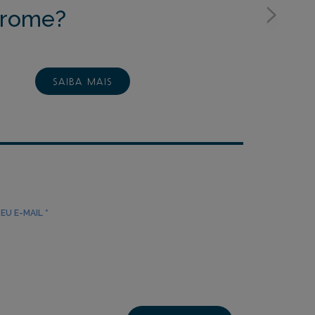
>
drome?
SAIBA MAIS