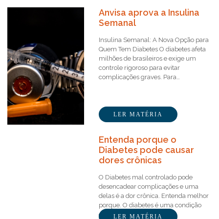
Anvisa aprova a Insulina
Semanal
Insulina Semanal: A Nova Opção para
Quem Tem Diabetes O diabetes afeta
milhões de brasileiros e exige um
controle rigoroso para evitar
complicações graves. Para…
LER MATÉRIA
Entenda porque o
Diabetes pode causar
dores crônicas
O Diabetes mal controlado pode
desencadear complicações e uma
delas é a dor crônica. Entenda melhor
porque. O diabetes é uma condição
crônica que afeta…
LER MATÉRIA