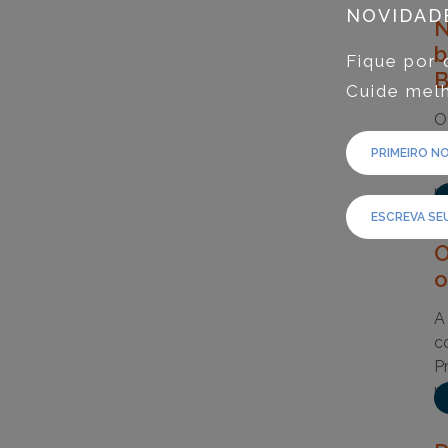
NOVIDAD
N
b
Fique por 
B
Cuide melh
O
t
N
r
O
o
A
c
P
r