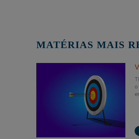
MATÉRIAS MAIS R
V
T
o
e