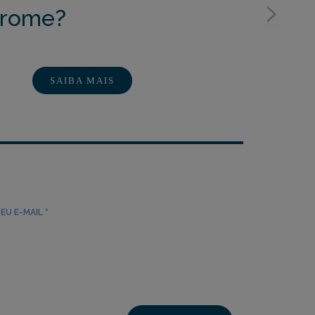
>
drome?
SAIBA MAIS