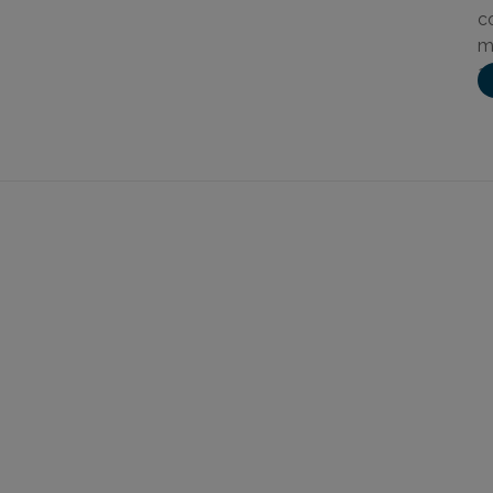
c
m
a
NOVIDADES POR E-MAIL
Fique por dentro das novidades
e cuide melhor da sua saúde