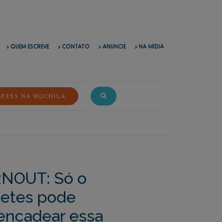
> QUEM ESCREVE
> CONTATO
> ANUNCIE
> NA MÍDIA
BETES NA MOCHILA
NOUT: Só o
betes pode
encadear essa