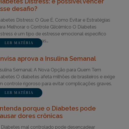
iabetes Distress: é possível vencer
sse desafio?
iabetes Distress: O Que É, Como Evitar e Estratégias
ara Melhorar o Controle Glicêmico O Diabetes
istress é um tipo de estresse emocional específico
ivenciado por pessoas…
LER MATÉRIA
nvisa aprova a Insulina Semanal
nsulina Semanal: A Nova Opção para Quem Tem
iabetes O diabetes afeta milhões de brasileiros e exige
m controle rigoroso para evitar complicações graves.
ara…
LER MATÉRIA
ntenda porque o Diabetes pode
ausar dores crônicas
 Diabetes mal controlado pode desencadear