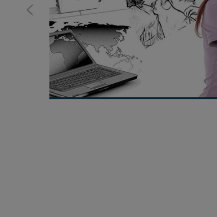
<
NOVIDADES POR E-MAIL
Fique por dentro das novidades
e cuide melhor da sua saúde