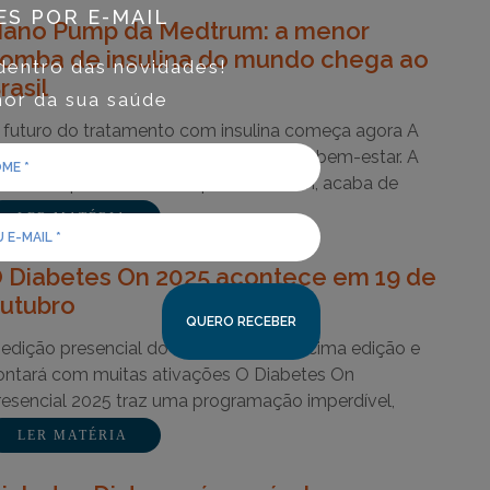
ES POR E-MAIL
ano Pump da Medtrum: a menor
omba de insulina do mundo chega ao
dentro das novidades!
rasil
or da sua saúde
 futuro do tratamento com insulina começa agora A
ecnologia nunca esteve tão próxima do bem-estar. A
ano Pump, desenvolvida pela Medtrum, acaba de
eceber…
LER MATÉRIA
 Diabetes On 2025 acontece em 19 de
utubro
 edição presencial do evento será a décima edição e
ontará com muitas ativações O Diabetes On
resencial 2025 traz uma programação imperdível,
epleta de…
LER MATÉRIA