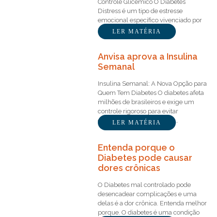
Controle Glicêmico O Diabetes
Distress é um tipo de estresse
emocional específico vivenciado por
pessoas…
LER MATÉRIA
Anvisa aprova a Insulina
Semanal
Insulina Semanal: A Nova Opção para
Quem Tem Diabetes O diabetes afeta
milhões de brasileiros e exige um
controle rigoroso para evitar
complicações graves. Para…
LER MATÉRIA
Entenda porque o
Diabetes pode causar
dores crônicas
O Diabetes mal controlado pode
desencadear complicações e uma
delas é a dor crônica. Entenda melhor
porque. O diabetes é uma condição