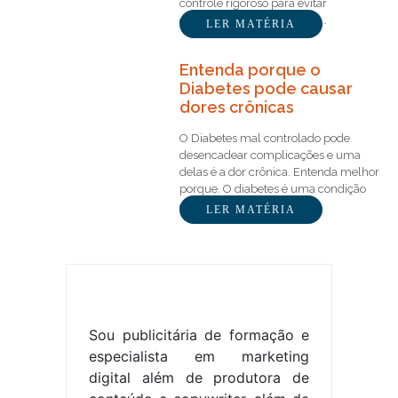
controle rigoroso para evitar
complicações graves. Para…
LER MATÉRIA
Entenda porque o
Diabetes pode causar
dores crônicas
O Diabetes mal controlado pode
desencadear complicações e uma
delas é a dor crônica. Entenda melhor
porque. O diabetes é uma condição
crônica que afeta…
LER MATÉRIA
Sou publicitária de formação e
especialista em marketing
digital além de produtora de