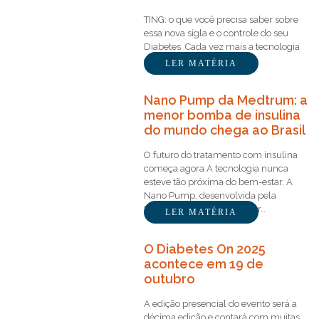
TING: o que você precisa saber sobre
essa nova sigla e o controle do seu
Diabetes Cada vez mais a tecnologia
está sendo usada a…
LER MATÉRIA
Nano Pump da Medtrum: a
menor bomba de insulina
do mundo chega ao Brasil
O futuro do tratamento com insulina
começa agora A tecnologia nunca
esteve tão próxima do bem-estar. A
Nano Pump, desenvolvida pela
Medtrum, acaba de receber…
LER MATÉRIA
O Diabetes On 2025
acontece em 19 de
outubro
A edição presencial do evento será a
décima edição e contará com muitas