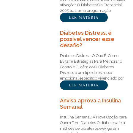
ativações O Diabetes On Presencial
2025 traz uma programação
imperdível, repleta de…
LER MATÉRIA
Diabetes Distress: é
possível vencer esse
desafio?
Diabetes Distress: O Que É, Como
Evitar e Estratégias Para Melhorar o
Controle Glicêmico O Diabetes
Distress é um tipo de estresse
emocional específico vivenciado por
pessoas…
LER MATÉRIA
Anvisa aprova a Insulina
Semanal
Insulina Semanal: A Nova Opção para
Quem Tem Diabetes O diabetes afeta
milhões de brasileiros e exige um