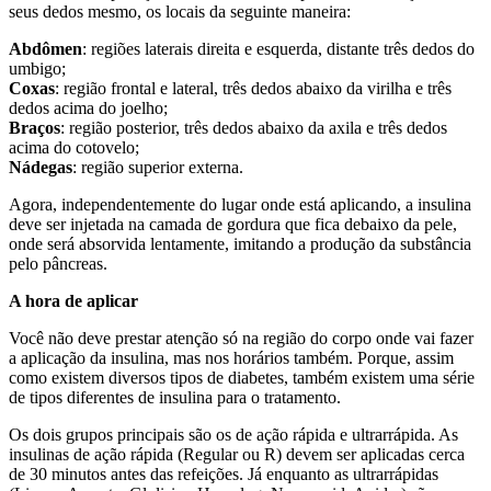
seus dedos mesmo, os locais da seguinte maneira:
Abdômen
: regiões laterais direita e esquerda, distante três dedos do
umbigo;
Coxas
: região frontal e lateral, três dedos abaixo da virilha e três
dedos acima do joelho;
Braços
: região posterior, três dedos abaixo da axila e três dedos
acima do cotovelo;
Nádegas
: região superior externa.
Agora, independentemente do lugar onde está aplicando, a insulina
deve ser injetada na camada de gordura que fica debaixo da pele,
onde será absorvida lentamente, imitando a produção da substância
pelo pâncreas.
A hora de aplicar
Você não deve prestar atenção só na região do corpo onde vai fazer
a aplicação da insulina, mas nos horários também. Porque, assim
como existem diversos tipos de diabetes, também existem uma série
de tipos diferentes de insulina para o tratamento.
Os dois grupos principais são os de ação rápida e ultrarrápida. As
insulinas de ação rápida (Regular ou R) devem ser aplicadas cerca
de 30 minutos antes das refeições. Já enquanto as ultrarrápidas