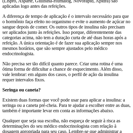
(Lispro, Asparte, Glulisina-Humalog, Novorapid, Apidra) são
aplicadas logo antes das refeições.
A diferença de tempo de aplicação é o intervalo necessário para que
o hormônio faça efeito no organismo e evite o aumento de açúcar no
sangue depois de comer. Os outros tipos de insulina não precisam
ser aplicados junto às refeições. Isso porque, diferentemente das
categorias acima, não tem a duração curta de até duas horas após a
refeição. A única orientação é de fazer sua aplicação sempre nos
mesmos horários, que são sempre ajustados pelo médico
endocrinologista.
Não precisa ser tão difícil quanto parece. Criar uma rotina é uma
ótima forma de dificultar a chance de esquecimento. Além disso,
vale lembrar: em alguns dos casos, o perfil de ação da insulina
requer intervalos fixos.
Seringa ou caneta?
Existem duas formas que você pode usar para aplicar a insulina: a
seringa ou a caneta pré-cheia. Para te ajudar a escolher entre as duas,
também é importante levar em conta as informações abaixo.
Qualquer que seja sua escolha, não esqueça de seguir à risca as
determinações do seu médico endocrinologista com relação à
dosagem apropriada para seu caso. Lembre-se que administrar a