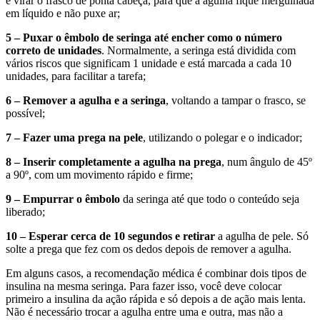
e virar o frasco de ponta cabeça, para que a agulha fique mergulhada
em líquido e não puxe ar;
5 – Puxar o êmbolo de seringa até encher como o número
correto de unidades
. Normalmente, a seringa está dividida com
vários riscos que significam 1 unidade e está marcada a cada 10
unidades, para facilitar a tarefa;
6 – Remover a agulha e a seringa
, voltando a tampar o frasco, se
possível;
7 – Fazer uma prega na pele
, utilizando o polegar e o indicador;
8 – Inserir completamente a agulha na prega
, num ângulo de 45º
a 90º, com um movimento rápido e firme;
9 – Empurrar o êmbolo
da seringa até que todo o conteúdo seja
liberado;
10 – Esperar cerca de 10 segundos e retirar
a agulha de pele. Só
solte a prega que fez com os dedos depois de remover a agulha.
Em alguns casos, a recomendação médica é combinar dois tipos de
insulina na mesma seringa. Para fazer isso, você deve colocar
primeiro a insulina da ação rápida e só depois a de ação mais lenta.
Não é necessário trocar a agulha entre uma e outra, mas não a