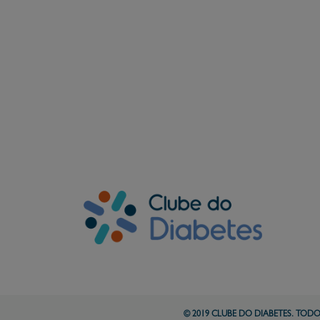
Fique por dentro das novidades
e cuide melhor da sua saúde
© 2019 CLUBE DO DIABETES. TODO