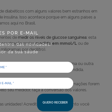
os de diabéticos com alguns valores bem estranhos em
 insulina. Isso acontece porque em alguns países a
amos aqui no Brasil.
ES POR E-MAIL
rentes de
medir os níveis de glucose sanguínea
: esta
oncentração molar,
medida em mmol/L
ou de
dentro das novidades!
 miligramas por decilitro).
or da sua saúde
ea estão predefinidos para efetuarem uma ou outra
o, que muito mais fácil de ser compreendida.
ferentes unidades de medida: Se as informações forem
lo seu medidor, faça a conversão dos valores.
ssas unidades! Acredite, em algum momento você