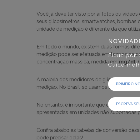
Você já deve ter visto por aí fotos ou víde
seus glicosímetros, smartwatches, bombas de
unidade de medição é diferente da que utiliz
NOVIDAD
Em todo o mundo, existem duas formas dife
medição pode ser efetuada em termos de c
Fique por 
concentração mássica, medida em
mg/dL
(
Cuide melh
A maioria dos medidores de glicose sanguín
medição. No Brasil, só usamos segunda opçã
No entanto, é importante que entenda as di
apresentadas em unidades não suportadas pe
Confira abaixo as tabelas de conversão de
pode precisar delas!