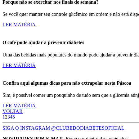
Porque não se exercitar nos finais de semana?
Se você quer manter seu controle glicêmico em ordem e não está dispo
LER MATÉRIA
O café pode ajudar a prevenir diabetes
Uma das bebidas mais populares do mundo pode ajudar a prevenir diabe
LER MATÉRIA
Confira aqui algumas dicas para não extrapolar nesta Páscoa
Sim, é possível comer um pouquinho de tudo sem que a glicemia atinja
LER MATÉRIA
VOLTAR
1
2
3
4
5
SIGA O INSTAGRAM @CLUBEDODIABETESOFICIAL
NOVIDADES POR E-MAIL
Fique por dentro das novidades