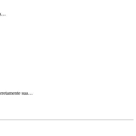
ca…
corretamente sua…