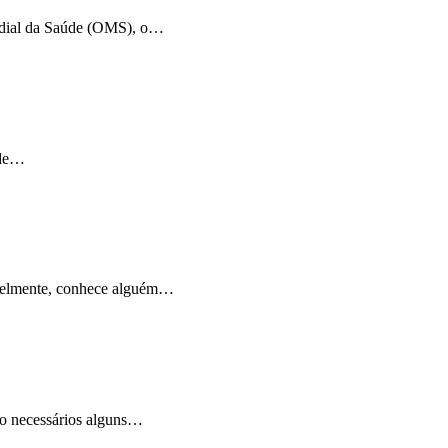
undial da Saúde (OMS), o…
 de…
avelmente, conhece alguém…
ão necessários alguns…