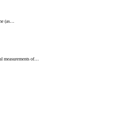
came (as…
eral measurements of…
…