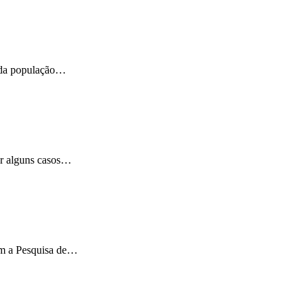
e da população…
ar alguns casos…
om a Pesquisa de…