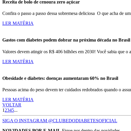
Receita de bolo de cenoura zero açúcar
Confira o passo a passo dessa sobremesa deliciosa O que acha de um 
LER MATÉRIA
Gastos com diabetes podem dobrar na próxima década no Brasil
Valores devem atingir os R$ 406 bilhões em 2030! Você sabia que o 
LER MATÉRIA
Obesidade e diabetes: doenças aumentaram 60% no Brasil
Pessoas acima do peso devem ter cuidados redobrados quando o ass
LER MATÉRIA
VOLTAR
1
2
3
4
5
...
SIGA O INSTAGRAM @CLUBEDODIABETESOFICIAL
NOVIDADES POR E-MAIL
Fique por dentro das novidades