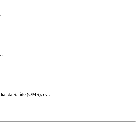
…
s…
undial da Saúde (OMS), o…