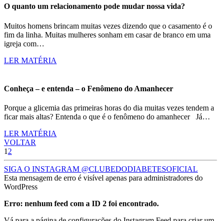
O quanto um relacionamento pode mudar nossa vida?
Muitos homens brincam muitas vezes dizendo que o casamento é o
fim da linha. Muitas mulheres sonham em casar de branco em uma
igreja com…
LER MATÉRIA
Conheça – e entenda – o Fenômeno do Amanhecer
Porque a glicemia das primeiras horas do dia muitas vezes tendem a
ficar mais altas? Entenda o que é o fenômeno do amanhecer Já…
LER MATÉRIA
VOLTAR
1
2
SIGA O INSTAGRAM @CLUBEDODIABETESOFICIAL
Esta mensagem de erro é visível apenas para administradores do
WordPress
Erro: nenhum feed com a ID 2 foi encontrado.
Vá para a página de configurações do Instagram Feed para criar um