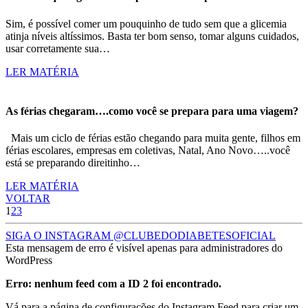
Sim, é possível comer um pouquinho de tudo sem que a glicemia
atinja níveis altíssimos. Basta ter bom senso, tomar alguns cuidados,
usar corretamente sua…
LER MATÉRIA
As férias chegaram….como você se prepara para uma viagem?
Mais um ciclo de férias estão chegando para muita gente, filhos em
férias escolares, empresas em coletivas, Natal, Ano Novo…..você
está se preparando direitinho…
LER MATÉRIA
VOLTAR
1
2
3
SIGA O INSTAGRAM @CLUBEDODIABETESOFICIAL
Esta mensagem de erro é visível apenas para administradores do
WordPress
Erro: nenhum feed com a ID 2 foi encontrado.
Vá para a página de configurações do Instagram Feed para criar um