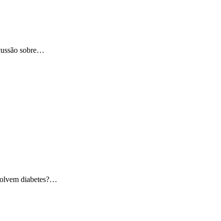
scussão sobre…
nvolvem diabetes?…