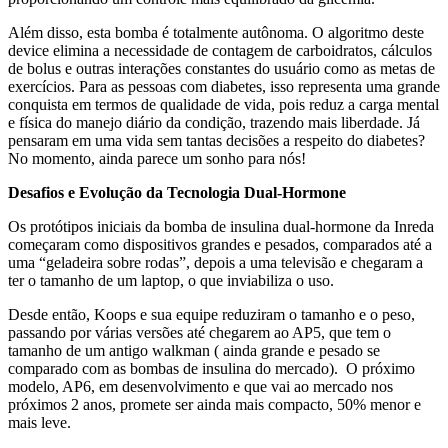
Além disso, esta bomba é totalmente autônoma. O algoritmo deste
device elimina a necessidade de contagem de carboidratos, cálculos
de bolus e outras interações constantes do usuário como as metas de
exercícios. Para as pessoas com diabetes, isso representa uma grande
conquista em termos de qualidade de vida, pois reduz a carga mental
e física do manejo diário da condição, trazendo mais liberdade. Já
pensaram em uma vida sem tantas decisões a respeito do diabetes?
No momento, ainda parece um sonho para nós!
Desafios e Evolução da Tecnologia Dual-Hormone
Os protótipos iniciais da bomba de insulina dual-hormone da Inreda
começaram como dispositivos grandes e pesados, comparados até a
uma “geladeira sobre rodas”, depois a uma televisão e chegaram a
ter o tamanho de um laptop, o que inviabiliza o uso.
Desde então, Koops e sua equipe reduziram o tamanho e o peso,
passando por várias versões até chegarem ao AP5, que tem o
tamanho de um antigo walkman ( ainda grande e pesado se
comparado com as bombas de insulina do mercado). O próximo
modelo, AP6, em desenvolvimento e que vai ao mercado nos
próximos 2 anos, promete ser ainda mais compacto, 50% menor e
mais leve.