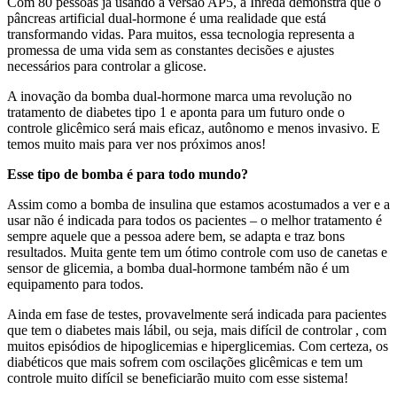
Com 80 pessoas já usando a versão AP5, a Inreda demonstra que o
pâncreas artificial dual-hormone é uma realidade que está
transformando vidas. Para muitos, essa tecnologia representa a
promessa de uma vida sem as constantes decisões e ajustes
necessários para controlar a glicose.
A inovação da bomba dual-hormone marca uma revolução no
tratamento de diabetes tipo 1 e aponta para um futuro onde o
controle glicêmico será mais eficaz, autônomo e menos invasivo. E
temos muito mais para ver nos próximos anos!
Esse tipo de bomba é para todo mundo?
Assim como a bomba de insulina que estamos acostumados a ver e a
usar não é indicada para todos os pacientes – o melhor tratamento é
sempre aquele que a pessoa adere bem, se adapta e traz bons
resultados. Muita gente tem um ótimo controle com uso de canetas e
sensor de glicemia, a bomba dual-hormone também não é um
equipamento para todos.
Ainda em fase de testes, provavelmente será indicada para pacientes
que tem o diabetes mais lábil, ou seja, mais difícil de controlar , com
muitos episódios de hipoglicemias e hiperglicemias. Com certeza, os
diabéticos que mais sofrem com oscilações glicêmicas e tem um
controle muito difícil se beneficiarão muito com esse sistema!