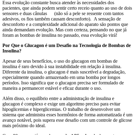
Essa evolução constante busca atender às necessidades dos
pacientes, que ainda podem sentir certo receio quanto ao uso de dois
sensores e duas cânulas (não só a pele se ressente com tantos
adesivos, os fios também causam desconforto). A sensação de
desconforto e a complexidade adicional do aparato são pontos que
ainda demandam evolução. Mas com certeza, pensando no que já
foram as bombas de insulina no passado, essa evolução virá!
Por Que o Glucagon é um Desafio na Tecnologia de Bombas de
Insulina?
Apesar de seus benefícios, o uso do glucagon em bombas de
insulina é raro devido à sua instabilidade em relação à insulina.
Diferente da insulina, o glucagon é mais suscetível a degradação,
especialmente quando armazenado em uma bomba por longos
períodos. Isso significa que o glucagon precisa ser formulado de
maneira a permanecer estável e eficaz durante o uso.
Além disso, o equilíbrio entre a administração de insulina e
glucagon é complexo e exige um algoritmo preciso para evitar
hipoglicemias e hiperglicemias. O trabalho de desenvolver um
sistema que administra esses hormônios de forma automatizada é um
avanço notável, pois supera esse desafio com um controle de glicose
mais próximo do ideal.