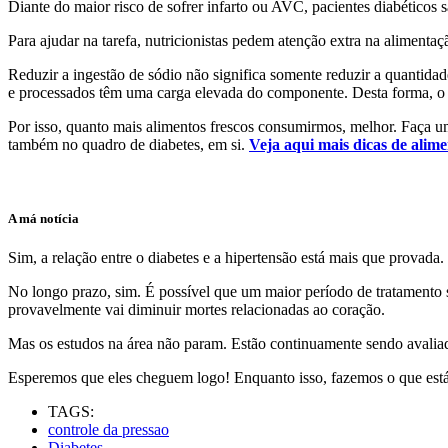
Diante do maior risco de sofrer infarto ou AVC, pacientes diabéticos 
Para ajudar na tarefa, nutricionistas pedem atenção extra na alimenta
Reduzir a ingestão de sódio não significa somente reduzir a quantidad
e processados têm uma carga elevada do componente. Desta forma, o us
Por isso, quanto mais alimentos frescos consumirmos, melhor. Faça um
também no quadro de diabetes, em si.
Veja aqui mais dicas de alim
A má notícia
Sim, a relação entre o diabetes e a hipertensão está mais que provad
No longo prazo, sim. É possível que um maior período de tratamento s
provavelmente vai diminuir mortes relacionadas ao coração.
Mas os estudos na área não param. Estão continuamente sendo avalia
Esperemos que eles cheguem logo! Enquanto isso, fazemos o que está a
TAGS:
controle da pressao
Diabetes