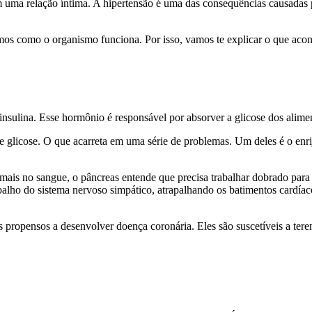
m uma relação íntima. A hipertensão é uma das consequências causadas 
mos como o organismo funciona. Por isso, vamos te explicar o que acon
insulina. Esse hormônio é responsável por absorver a glicose dos alimen
e glicose. O que acarreta em uma série de problemas. Um deles é o enrij
is no sangue, o pâncreas entende que precisa trabalhar dobrado para r
balho do sistema nervoso simpático, atrapalhando os batimentos cardí
s propensos a desenvolver doença coronária. Eles são suscetíveis a ter