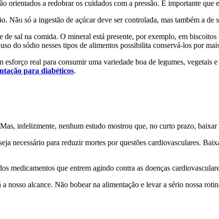
são orientados a redobrar os cuidados com a pressão. É importante que e
ção. Não só a ingestão de açúcar deve ser controlada, mas também a de 
e de sal na comida. O mineral está presente, por exemplo, em biscoitos 
o do sódio nesses tipos de alimentos possibilita conservá-los por mai
 esforço real para consumir uma variedade boa de legumes, vegetais e f
entação para diabéticos
.
a. Mas, infelizmente, nenhum estudo mostrou que, no curto prazo, baixa
eja necessário para reduzir mortes por questões cardiovasculares. Baix
dos medicamentos que entrem agindo contra as doenças cardiovasculares
 nosso alcance. Não bobear na alimentação e levar a sério nossa rotina