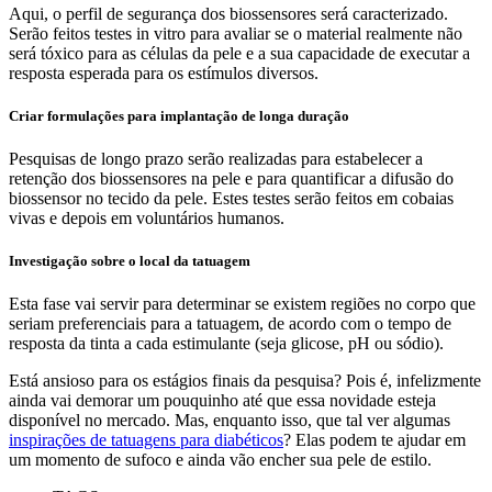
Aqui, o perfil de segurança dos biossensores será caracterizado.
Serão feitos testes in vitro para avaliar se o material realmente não
será tóxico para as células da pele e a sua capacidade de executar a
resposta esperada para os estímulos diversos.
Criar formulações para implantação de longa duração
Pesquisas de longo prazo serão realizadas para estabelecer a
retenção dos biossensores na pele e para quantificar a difusão do
biossensor no tecido da pele. Estes testes serão feitos em cobaias
vivas e depois em voluntários humanos.
Investigação sobre o local da tatuagem
Esta fase vai servir para determinar se existem regiões no corpo que
seriam preferenciais para a tatuagem, de acordo com o tempo de
resposta da tinta a cada estimulante (seja glicose, pH ou sódio).
Está ansioso para os estágios finais da pesquisa? Pois é, infelizmente
ainda vai demorar um pouquinho até que essa novidade esteja
disponível no mercado. Mas, enquanto isso, que tal ver algumas
inspirações de tatuagens para diabéticos
? Elas podem te ajudar em
um momento de sufoco e ainda vão encher sua pele de estilo.