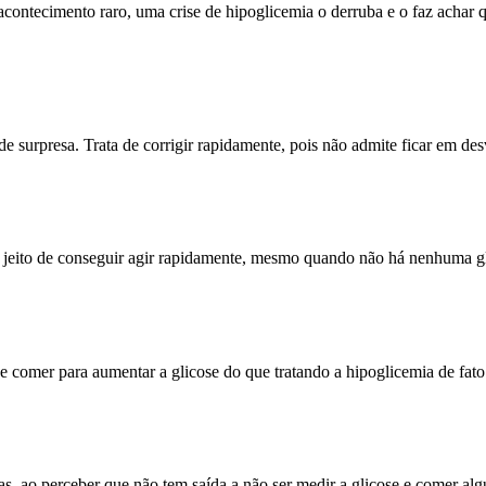
contecimento raro, uma crise de hipoglicemia o derruba e o faz achar
 de surpresa. Trata de corrigir rapidamente, pois não admite ficar em 
 jeito de conseguir agir rapidamente, mesmo quando não há nenhuma gli
e comer para aumentar a glicose do que tratando a hipoglicemia de fato
as, ao perceber que não tem saída a não ser medir a glicose e comer a