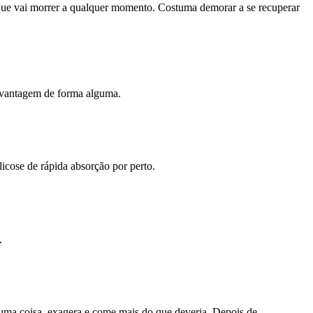
 que vai morrer a qualquer momento. Costuma demorar a se recuperar
desvantagem de forma alguma.
cose de rápida absorção por perto.
.
lguma coisa, exagera e come mais do que deveria. Depois de