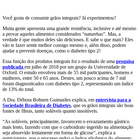
Você gosta de consumir grãos integrais? Já experimentou?
Muita gente apresenta uma grande resistência, inclusive e até mesmo
a provar aqueles alimentos considerados “naturebas”. Mas, a
verdade é que muitos deles são deliciosos. E sabe o que mais? Eles
vão te fazer sentir melhor consigo mesmo e, além disso, podem
ajudar a prevenir doenças, como o diabetes tipo 2!
Essa função dos produtos integrais foi o resultado de uma
pesquisa
publicada
em julho de 2018 por um grupo da Universidade de
Oxford. O estudo envolveu mais de 55 mil participantes, homens e
mulheres, entre 50 e 65 anos. Destes, um pouco acima de 7 mil
foram diagnosticados com diabetes tipo 2, representando um índice
de 13% do total.
A Dra. Débora Bohnen Guimarães explica, em
entrevista para a
Sociedade Brasileira de Diabetes
, que os grãos integrais são boas
fontes de fibras, tanto solúveis quanto insolúveis.
“As solúveis, principalmente, favorecem o esvaziamento gástrico
mais lento, fazendo com que o carboidrato ingerido na alimentação
seja absorvido lentamente em forma de glicose”, explica a
nutricionista, que o processo reduz o índice glicêmico do alimento,