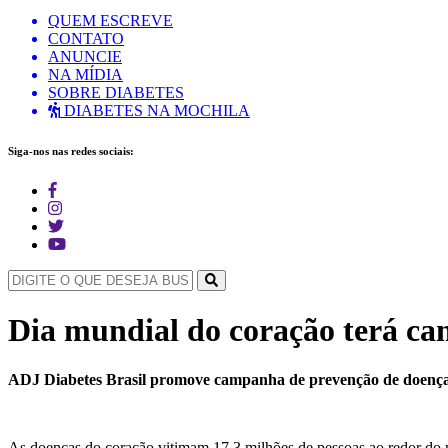
QUEM ESCREVE
CONTATO
ANUNCIE
NA MÍDIA
SOBRE DIABETES
DIABETES NA MOCHILA
Siga-nos nas redes sociais:
Dia mundial do coração terá c
ADJ Diabetes Brasil promove campanha de prevenção de doença
As doenças do coração vitimam 17,3 milhões de pessoas ao redor do