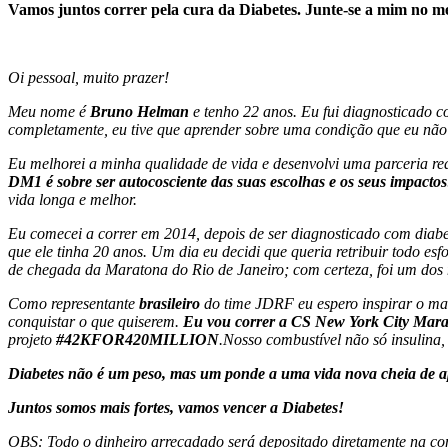
Vamos juntos correr pela cura da Diabetes. Junte-se a mim no m
Oi pessoal, muito prazer!
Meu nome é
Bruno Helman
e tenho 22 anos. Eu fui diagnosticado c
completamente, eu tive que aprender sobre uma condição que eu não 
Eu melhorei a minha qualidade de vida e desenvolvi uma parceria re
DM1 é sobre ser autocosciente das suas escolhas e os seus impactos
vida longa e melhor.
Eu comecei a correr em 2014, depois de ser diagnosticado com diabe
que ele tinha 20 anos. Um dia eu decidi que queria retribuir todo e
de chegada da Maratona do Rio de Janeiro; com certeza, foi um do
Como representante
brasileiro
do time JDRF eu espero inspirar o mai
conquistar o que quiserem.
Eu vou correr a CS New York City Marat
projeto
#42KFOR420MILLION
.Nosso combustível não só insulin
Diabetes não é um peso, mas um ponde a uma vida nova cheia de apr
Juntos somos mais fortes, vamos vencer a Diabetes!
OBS: Todo o dinheiro arrecadado será depositado diretamente na c