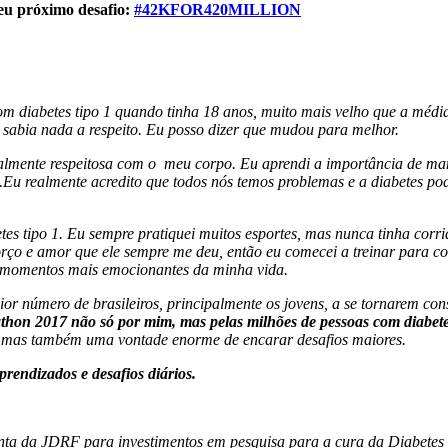
eu próximo desafio:
#
42KFOR420MILLION
om diabetes tipo 1 quando tinha 18 anos, muito mais velho que a méd
sabia nada a respeito. Eu posso dizer que mudou para melhor.
almente respeitosa com o meu corpo. Eu aprendi a importância de man
.Eu realmente acredito que todos nós temos problemas e a diabetes 
tes tipo 1. Eu sempre pratiquei muitos esportes, mas nunca tinha cor
sforço e amor que ele sempre me deu, então eu comecei a treinar para
s momentos mais emocionantes da minha vida.
or número de brasileiros, principalmente os jovens, a se tornarem co
hon 2017 não só por mim, mas pelas milhões de pessoas com diabet
a, mas também uma vontade enorme de encarar desafios maiores.
endizados e desafios diários.
onta da JDRF para investimentos em pesquisa para a cura da Diabete