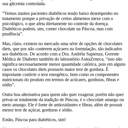
sua glicemia controlada.
“Vemos muitos pacientes diabéticos tendo baixo desempenho no
tratamento porque a privação de certos alimentos mexe com o
psicológico, o que afeta diretamente no controle da doença.
Diabéticos podem, sim, comer chocolate na Páscoa, mas com
prudência”.
Mas, claro, existem no mercado uma série de opções de chocolates
diets, que por não conterem açúcares na formulação, são indicados
aos diabéticos. De acordo com a Dra. Andréia Sapienza, Gerente
Médica de Diabetes também do laboratório AstraZeneca, “isso não
significa necessariamente menor quantidade calórica, pois em alguns
casos os chocolates diets possuem maior teor de gordura. É
importante conferir o teor energético, bem como os componentes
nutricionais do produto em termos de acúcares, gorduras, fibras e
sódio”.
Outra boa alternativa para quem não quer exagerar, porém não quer
privar-se totalmente da tradição de Páscoa, é o chocolate amargo ou
meio amargo. Ele é fonte de antioxidantes e fibras, além de possuir
menor teor de açúcar, gorduras e sódio.
Então, Páscoa para diabéticos, sim!