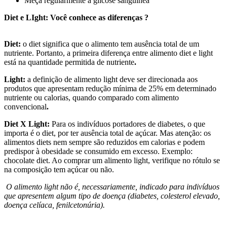
Meça regularmente a glicose sanguínea
Diet e LIght: Você conhece as diferenças ?
Diet:
o diet significa que o alimento tem ausência total de um
nutriente. Portanto, a primeira diferença entre alimento diet e light
está na quantidade permitida de nutriente
.
Light:
a definição de alimento light deve ser direcionada aos
produtos que apresentam redução mínima de 25% em determinado
nutriente ou calorias, quando comparado com alimento
convencional
.
Diet X Light:
Para os indivíduos portadores de diabetes, o que
importa é o diet, por ter ausência total de açúcar. Mas atenção: os
alimentos diets nem sempre são reduzidos em calorias e podem
predispor à obesidade se consumido em excesso. Exemplo:
chocolate diet. Ao comprar um alimento light, verifique no rótulo se
na composição tem açúcar ou não.
O alimento light não é, necessariamente, indicado para indivíduos
que apresentem algum tipo de doença (diabetes, colesterol elevado,
doença celíaca, fenilcetonúria).