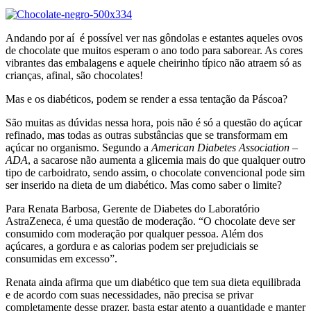
Andando por aí é possível ver nas gôndolas e estantes aqueles ovos
de chocolate que muitos esperam o ano todo para saborear. As cores
vibrantes das embalagens e aquele cheirinho típico não atraem só as
crianças, afinal, são chocolates!
Mas e os diabéticos, podem se render a essa tentação da Páscoa?
São muitas as dúvidas nessa hora, pois não é só a questão do açúcar
refinado, mas todas as outras substâncias que se transformam em
açúcar no organismo. Segundo a
American Diabetes Association –
ADA
, a sacarose não aumenta a glicemia mais do que qualquer outro
tipo de carboidrato, sendo assim, o chocolate convencional pode sim
ser inserido na dieta de um diabético. Mas como saber o limite?
Para Renata Barbosa, Gerente de Diabetes do Laboratório
AstraZeneca, é uma questão de moderação. “O chocolate deve ser
consumido com moderação por qualquer pessoa. Além dos
açúcares, a gordura e as calorias podem ser prejudiciais se
consumidas em excesso”.
Renata ainda afirma que um diabético que tem sua dieta equilibrada
e de acordo com suas necessidades, não precisa se privar
completamente desse prazer, basta estar atento a quantidade e manter