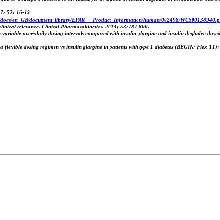
07: 52: 16-19
u/docs/en_GB/document_library/EPAR_-_Product_Information/human/002498/WC500138940.p
clinical relevance. Clinical Pharmacokinetics. 2014; 53:787-800.
 variable once-daily dosing intervals compared with insulin glargine and insulin degludec dosed
 flexible dosing regimen vs insulin glargine in patients with type 1 diabetes (BEGIN: Flex T1): 