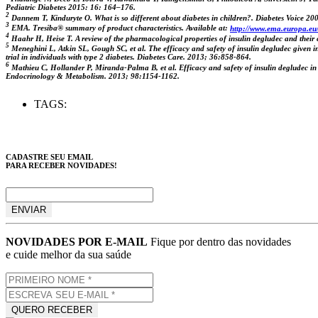
Pediatric Diabetes 2015: 16: 164–176.
2
Dannem T,
Kinduryte O. What is so different about diabetes in children?. Diabetes Voice 20
3
EMA. Tresiba® summary of product characteristics. Available at:
http://www.ema.europa.e
4
Haahr H, Heise T. A review of the pharmacological properties of insulin degludec and their 
5
Meneghini L, Atkin SL, Gough SC, et al. The efficacy and safety of insulin degludec given in
trial in individuals with type 2 diabetes. Diabetes Care. 2013; 36:858-864.
6
Mathieu C, Hollander P, Miranda-Palma B, et al. Efficacy and safety of insulin degludec in a
Endocrinology & Metabolism. 2013; 98:1154-1162.
TAGS:
CADASTRE SEU EMAIL
PARA RECEBER NOVIDADES!
NOVIDADES POR E-MAIL
Fique por dentro das novidades
e cuide melhor da sua saúde