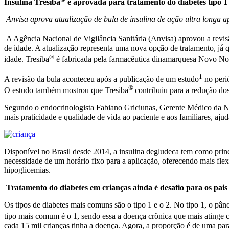
Insulina Tresiba
é aprovada para tratamento do diabetes tipo 1
Anvisa aprova atualização de bula de insulina de ação ultra longa
A Agência Nacional de Vigilância Sanitária (Anvisa) aprovou a revis
de idade. A atualização representa uma nova opção de tratamento, já 
®
idade. Tresiba
é fabricada pela farmacêutica dinamarquesa Novo No
1
A revisão da bula aconteceu após a publicação de um estudo
no perió
®
O estudo também mostrou que Tresiba
contribuiu para a redução do
Segundo o endocrinologista Fabiano Griciunas, Gerente Médico da Nov
mais praticidade e qualidade de vida ao paciente e aos familiares, a
Disponível no Brasil desde 2014, a insulina degludeca tem como princi
necessidade de um horário fixo para a aplicação, oferecendo mais fle
hipoglicemias.
Tratamento do diabetes em crianças ainda é desafio para os pais
Os tipos de diabetes mais comuns são o tipo 1 e o 2. No tipo 1, o pân
tipo mais comum é o 1, sendo essa a doença crônica que mais atinge
cada 15 mil crianças tinha a doença. Agora, a proporção é de uma par