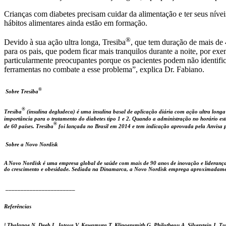
Crianças com diabetes precisam cuidar da alimentação e ter seus nívei
hábitos alimentares ainda estão em formação.
®
Devido à sua ação ultra longa, Tresiba
, que tem duração de mais de 
para os pais, que podem ficar mais tranquilos durante a noite, por ex
particularmente preocupantes porque os pacientes podem não identifica
ferramentas no combate a esse problema”, explica Dr. Fabiano.
®
Sobre Tresiba
®
Tresiba
(insulina degludeca) é uma insulina basal de aplicação diária com ação ultra longa
importância para o tratamento do diabetes tipo 1 e 2. Quando a administração no horário esta
®
de 60 países. Tresiba
foi lançada no Brasil em 2014 e tem indicação aprovada pela Anvisa pa
Sobre a Novo Nordisk
A Novo Nordisk é uma empresa global de saúde com mais de 90 anos de inovação e liderança n
do crescimento e obesidade. Sediada na Dinamarca, a Novo Nordisk emprega aproximadament
_______________________
Referências
¹ Thalange N, Deeb L, Iotova V, Kawamura T, Klingensmith G, Philotheou A, Silverstein J, Tum