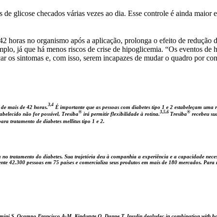
s de glicose checados várias vezes ao dia. Esse controle é ainda maior
42 horas no organismo após a aplicação, prolonga o efeito de redução 
emplo, já que há menos riscos de crise de hipoglicemia. “Os eventos de 
r os sintomas e, com isso, serem incapazes de mudar o quadro por conta
3,4
 de mais de 42 horas.
É importante que as pessoas com diabetes tipo 1 e 2 estabeleçam uma r
®
3,5,6
®
belecido não for possível, Tresiba
irá permitir flexibilidade à rotina.
Tresiba
recebeu sua
ra tratamento de diabetes mellitus tipo 1 e 2.
o tratamento do diabetes. Sua trajetória deu à companhia a experiência e a capacidade necess
e 42.300 pessoas em 75 países e comercializa seus produtos em mais de 180 mercados. Para m
ini S, Ocampo Francisco A-M, Kinduryte O, Danne T. Insulin degludec in combination with bolus i