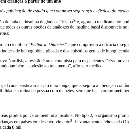
 em crianças a partir de um ano
 após publicação de estudo que comprova segurança e eficácia do medi
®
ão de bula da insulina degludeca Tresiba
e, agora, o medicamento pode
que todas as outras opções de análogos de insulina basal disponíveis n
rdisk
dico científico
“Pediatric Diabetes”,
que comprovou a eficácia e segur
s índices de hemoglobina glicada e dos episódios gerais de hipoglicemia
o Nordisk, a revisão é uma conquista para os pacientes. “Essa nova o
judando também na adesão ao tratamento”, afirma o médico.
pal característica sua ação ultra longa, que assegura a liberação cont
xibilidade à rotina da pessoa com diabetes, sem que haja comprometime
creas produz pouca ou nenhuma insulina. No tipo 2, o organismo produz 
2
 crianças em países em desenvolvimento
. Levantamentos feitos pela O
a cada 8 mil.