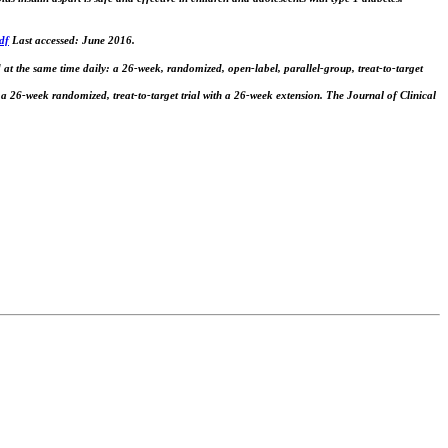
df
Last accessed: June 2016.
 at the same time daily: a 26-week, randomized, open-label, parallel-group, treat-to-target
a 26-week randomized, treat-to-target trial with a 26-week extension. The Journal of Clinical