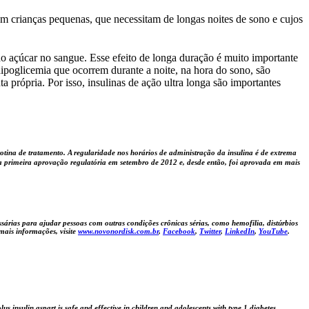
 em crianças pequenas, que necessitam de longas noites de sono e cujos
do açúcar no sangue. Esse efeito de longa duração é muito importante
hipoglicemia que ocorrem durante a noite, na hora do sono, são
 própria. Por isso, insulinas de ação ultra longa são importantes
otina de tratamento. A regularidade nos horários de administração da insulina é de extrema
 primeira aprovação regulatória em setembro de 2012 e, desde então, foi aprovada em mais
árias para ajudar pessoas com outras condições crônicas sérias, como hemofilia, distúrbios
ais informações, visite
www.novonordisk.com.br
,
Facebook
,
Twitter
,
LinkedIn
,
YouTube
.
nsulin aspart is safe and effective in children and adolescents with type 1 diabetes.