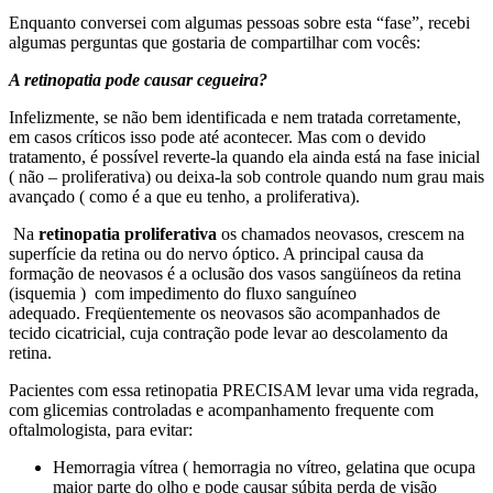
Enquanto conversei com algumas pessoas sobre esta “fase”, recebi
algumas perguntas que gostaria de compartilhar com vocês:
A retinopatia pode causar cegueira?
Infelizmente, se não bem identificada e nem tratada corretamente,
em casos críticos isso pode até acontecer. Mas com o devido
tratamento, é possível reverte-la quando ela ainda está na fase inicial
( não – proliferativa) ou deixa-la sob controle quando num grau mais
avançado ( como é a que eu tenho, a proliferativa).
Na
retinopatia proliferativa
os chamados neovasos, crescem na
superfície da retina ou do nervo óptico. A principal causa da
formação de neovasos é a oclusão dos vasos sangüíneos da retina
(isquemia ) com impedimento do fluxo sanguíneo
adequado. Freqüentemente os neovasos são acompanhados de
tecido cicatricial, cuja contração pode levar ao descolamento da
retina.
Pacientes com essa retinopatia PRECISAM levar uma vida regrada,
com glicemias controladas e acompanhamento frequente com
oftalmologista, para evitar:
Hemorragia vítrea ( hemorragia no vítreo, gelatina que ocupa
maior parte do olho e pode causar súbita perda de visão