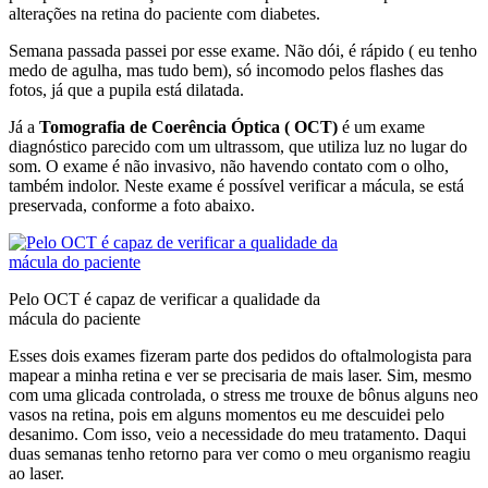
alterações na retina do paciente com diabetes.
Semana passada passei por esse exame. Não dói, é rápido ( eu tenho
medo de agulha, mas tudo bem), só incomodo pelos flashes das
fotos, já que a pupila está dilatada.
Já a
Tomografia de Coerência Óptica ( OCT)
é um exame
diagnóstico parecido com um ultrassom, que utiliza luz no lugar do
som. O exame é não invasivo, não havendo contato com o olho,
também indolor. Neste exame é possível verificar a mácula, se está
preservada, conforme a foto abaixo.
Pelo OCT é capaz de verificar a qualidade da
mácula do paciente
Esses dois exames fizeram parte dos pedidos do oftalmologista para
mapear a minha retina e ver se precisaria de mais laser. Sim, mesmo
com uma glicada controlada, o stress me trouxe de bônus alguns neo
vasos na retina, pois em alguns momentos eu me descuidei pelo
desanimo. Com isso, veio a necessidade do meu tratamento. Daqui
duas semanas tenho retorno para ver como o meu organismo reagiu
ao laser.