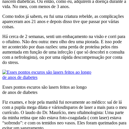
nascem diabéticas. Ou então, como eu, adquirem a doença durante a
vida. No meu, com menos de 3 anos.
Como todos já sabem, eu fui uma criatura rebelde, as complicações
apareceram aos 21 anos e depois disso tive que passar por várias
coisas.
Há cerca de 2 semanas, senti um embaçamento na visão e corri para
o oftalmo. Não deu outra: meu olho deu uma piorada. E isso pode
ter acontecido por duas razões: uma perda de proteína pelos rins
aumentada em função de uma infecção ( que só descobri n consulta
com a nefrologista), ou por uma rápida descompensação por conta
do stress.
Esses pontos escuros são lasers feitos ao longo
de anos de diabetes
Fiz exames, e hoje pela manhã fui novamente ao médico: saí de lá
com a pupila mega dilata e váriosdisparos de laser a mais para o meu
currículo. O laudo do Dr. Maurício, meu oftalmologista: Uma parte
da minha retina que não estava foto-coagulada ( com laser) estava
“sofrendo”: e com os temidos neo vasos. Eles foram queimados para
evitar um sangramento.