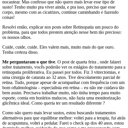
nocautear. Mas confesso que não quero mais levar esse tipo de
susto! Tenho muito pra viver ainda, e pra isso, preciso que esse
corpo, mesmo com as cicatrizes, continue caminhando e fazendo
coisas!
Resolvi então, explicar nos posts sobre Retinopatia um pouco do
problema, para que todos prestem atenção nesse bem tão precioso:
os nossos olhos.
Cuide, cuide, cuide. Eles valem mais, muito mais do que ouro.
Tenha certeza disso.
Me perguntaram o que tive
. O post de quarta feira , onde falarei
sobre tratamento, vocês poderão ver os estágios do tratamento para a
retinopatia proliferativa. Eu passei por todos. Fiz 3 vitrectomias, e
uma cirurgia de catarata ao 32 anos. Tive descolamento parcial de
retina. Tudo, porque apesar de acompanhar com frequência com um
bom oftalmologista – especialista em retina – eu não me cuidava tão
bem assim. Precisava trabalhar muito, não tinha tempo para muito
esporte, comia em horários malucos, não fazia uma monitorização
glicêmica ideal. Como queria ter um resultado diferente ?
Como não quero mais levar sustos, estou buscando tratamentos
alternativos para que equilibrar melhor: voltei para a terapia, fui atrás
de acupuntura, voltei a pedalar. Farei o check up dos 40 anos, estou