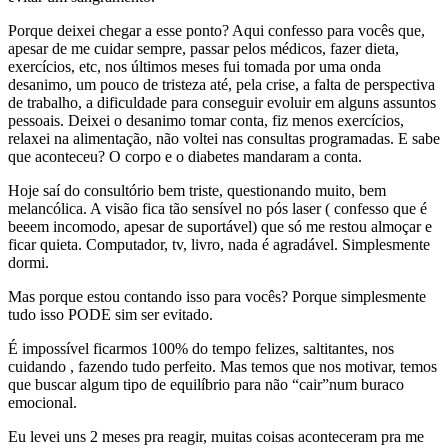
Porque deixei chegar a esse ponto? Aqui confesso para vocês que,
apesar de me cuidar sempre, passar pelos médicos, fazer dieta,
exercícios, etc, nos últimos meses fui tomada por uma onda
desanimo, um pouco de tristeza até, pela crise, a falta de perspectiva
de trabalho, a dificuldade para conseguir evoluir em alguns assuntos
pessoais. Deixei o desanimo tomar conta, fiz menos exercícios,
relaxei na alimentação, não voltei nas consultas programadas. E sabe
que aconteceu? O corpo e o diabetes mandaram a conta.
Hoje saí do consultório bem triste, questionando muito, bem
melancólica. A visão fica tão sensível no pós laser ( confesso que é
beeem incomodo, apesar de suportável) que só me restou almoçar e
ficar quieta. Computador, tv, livro, nada é agradável. Simplesmente
dormi.
Mas porque estou contando isso para vocês? Porque simplesmente
tudo isso PODE sim ser evitado.
É impossível ficarmos 100% do tempo felizes, saltitantes, nos
cuidando , fazendo tudo perfeito. Mas temos que nos motivar, temos
que buscar algum tipo de equilíbrio para não “cair”num buraco
emocional.
Eu levei uns 2 meses pra reagir, muitas coisas aconteceram pra me