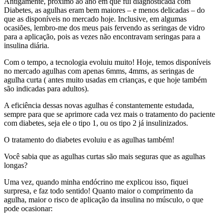
Antigamente, próximo ao ano em que fui diagnosticada com
Diabetes, as agulhas eram bem maiores – e menos delicadas – do
que as disponíveis no mercado hoje. Inclusive, em algumas
ocasiões, lembro-me dos meus pais fervendo as seringas de vidro
para a aplicação, pois as vezes não encontravam seringas para a
insulina diária.
Com o tempo, a tecnologia evoluiu muito! Hoje, temos disponíveis
no mercado agulhas com apenas 6mms, 4mms, as seringas de
agulha curta ( antes muito usadas em crianças, e que hoje também
são indicadas para adultos).
A eficiência dessas novas agulhas é constantemente estudada,
sempre para que se aprimore cada vez mais o tratamento do paciente
com diabetes, seja ele o tipo 1, ou os tipo 2 já insulinizados.
O tratamento do diabetes evoluiu e as agulhas também!
Você sabia que as agulhas curtas são mais seguras que as agulhas
longas?
Uma vez, quando minha endócrino me explicou isso, fiquei
surpresa, e faz todo sentido! Quanto maior o comprimento da
agulha, maior o risco de aplicação da insulina no músculo, o que
pode ocasionar: