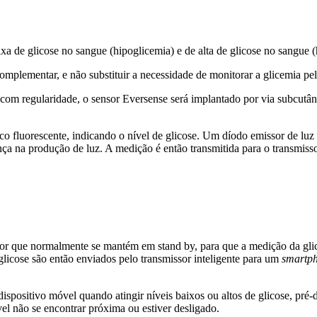
xa de glicose no sangue (hipoglicemia) e de alta de glicose no sangue (
omplementar, e não substituir a necessidade de monitorar a glicemia pe
s com regularidade, o sensor Eversense será implantado por via subcutâ
co fluorescente, indicando o nível de glicose. Um díodo emissor de lu
a na produção de luz. A medição é então transmitida para o transmissor
nsor que normalmente se mantém em stand by, para que a medição da glico
 glicose são então enviados pelo transmissor inteligente para um
smartp
spositivo móvel quando atingir níveis baixos ou altos de glicose, pré
vel não se encontrar próxima ou estiver desligado.