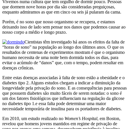
Vivemos numa cultura que tem orgulho de dormir pouco. Pessoas
que dormem nove horas por dia são consideradas preguiçosas,
enquanto admiramos as que em cinco ou seis já pularam da cama.
Porém, é no sono que nosso organismo se recupera, e estamos
deixando isso de lado sem pensar nos danos que podemos causar ao
nosso corpo a médio e longo prazo.
Cientistas têm investigado há anos os efeitos da falta de
“horas de sono” na população ao longo dos últimos anos. O que os
resultados de centenas de experimentos mostram é que o organismo
humano necessita de uma noite bem dormida todos os dias, para
evitar o acúmulo de “danos” que, com o tempo, podem resultar em
doenças crônicas.
Entre estas doenças associadas à falta de sono estão a obesidade e o
diabetes tipo 2. Alguns estudos chegam a indicar a diminuição da
longevidade pela privação do sono. E as consequências para pessoas
que possuem diabetes são muito fáceis de serem notadas: o sono é
um dos fatores fisiológicos que influenciam na regulação da glicose
no diabetes tipo 1.e essa falta pode determinar uma maior
necessidade temporária de insulina para os portadores de diabetes.
Em 2010, um estudo realizado no
Women’s Hospital
, em Boston,
revelou que homens jovens mantidos em regime de privação de
sono por apenas uma semana, desenvolvem resistência à insulina,