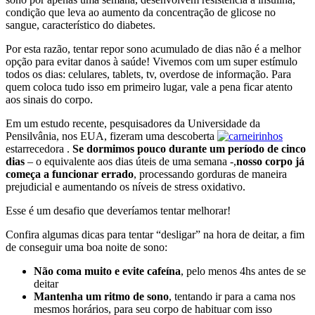
condição que leva ao aumento da concentração de glicose no
sangue, característico do diabetes.
Por esta razão, tentar repor sono acumulado de dias não é a melhor
opção para evitar danos à saúde! Vivemos com um super estímulo
todos os dias: celulares, tablets, tv, overdose de informação. Para
quem coloca tudo isso em primeiro lugar, vale a pena ficar atento
aos sinais do corpo.
Em um estudo recente, pesquisadores da Universidade da
Pensilvânia, nos EUA, fizeram uma descoberta
estarrecedora .
Se dormimos pouco durante um período de cinco
dias
– o equivalente aos dias úteis de uma semana -,
nosso corpo já
começa a funcionar errado
, processando gorduras de maneira
prejudicial e aumentando os níveis de stress oxidativo.
Esse é um desafio que deveríamos tentar melhorar!
Confira algumas dicas para tentar “desligar” na hora de deitar, a fim
de conseguir uma boa noite de sono:
Não coma muito e evite cafeína
, pelo menos 4hs antes de se
deitar
Mantenha um ritmo de sono
, tentando ir para a cama nos
mesmos horários, para seu corpo de habituar com isso