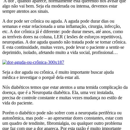
A dor , quando aparece, normalmente está querendo nos avisar que
algo não vai bem. Seja ela moderada ou intensa, devemos estar
sempre atentos aos sinais.
A dor pode ser crônica ou aguda. A aguda pode durar dias ou
semanas e estar relacionada a uma inflamação, cirurgia, infecção,
etc. A dor crônica já é diferente: pode durar meses, até anos, como
as terríveis dores na coluna, LER ( lesões de esforços repetitivos),
neuropatias. A dor aguda quando não tratada pode se tornar crônica.
E esta continuidade, muitas vezes, pode levar o paciente a sentir-se
deprimido, isolado, afetando muito a vida social, profissional…
Seja a dor aguda ou crônica, é muito importante buscar ajuda
médica e investigar o porquê dela estar ali.
Nós diabéticos temos que estar atentos a uma temida complicação da
doença, que é a Neuropatia diabética. Ela, uma vez instalada,
precisa de controle constante e muitas vezes mudança no estilo de
vida do paciente.
Porém o diabético pode não sofrer com a neuropatia periférica ou
autonômica, mas pode – ao apresentar dores constantes, estar com
um quadro de tendinite, fibromialgia, ou qualquer outro problema
que faz com que a dor apareça. Por esta razão é muito importante