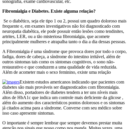
sonografia, exame cardiovascular, etc.
Fibromialgia e Diabetes. Existe alguma relação?
Se o diabético, seja ele tipo 1 ou 2, possui um quadro doloroso mais
frequente e, em exames investigativos não foi diagnosticado com
neuropatia diabética, ele pode possuir então lesões como tendinites,
artrites, LER, ou a tão misteriosa fibromialgia, que acomete
principalmente mulheres e atrapalha tanto o dia a dia dessas pessoas.
A Fibromialgia é uma síndrome que provoca dores por todo o corpo,
fadiga, dores de cabeça, a síndrome do intestino irritável, além de
outros sintomas tais como os sintomas cognitivos, o sono não-
restaurativo e que conduzem a uma qualidade de vida reduzida.
Além de acometer mais o sexo feminino, existe uma relação
Existem estudos americanos indicando que pacientes com
diabetes são mais prováveis ser diagnosticados com fibromialgia.
Além disso, portadores de diabetes tendem a ter uns níveis mais
altos de HbA1c que indica um controle mais deficiente da glicose ,
além do aumento dos característicos pontos dolorosos e os sintomas
já citados acima para a síndrome. Converse com seu médico sobre
isso caso apresente sintomas.
O importante é sempre lembrar que sempre devemos prestar muita
atenção nos sinais que nosso corpo nos manda. Muitas vezes, uma