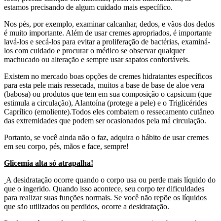
estamos precisando de algum cuidado mais específico.
Nos pés, por exemplo, examinar calcanhar, dedos, e vãos dos dedos
é muito importante. Além de usar cremes apropriados, é importante
lavá-los e secá-los para evitar a proliferação de bactérias, examiná-
los com cuidado e procurar o médico se observar qualquer
machucado ou alteração e sempre usar sapatos confortáveis.
Existem no mercado boas opções de cremes hidratantes específicos
para esta pele mais ressecada, muitos a base de base de aloe vera
(babosa) ou produtos que tem em sua composição o capsicum (que
estimula a circulação), Alantoína (protege a pele) e o Triglicérides
Caprílico (emoliente).Todos eles combatem o ressecamento cutâneo
das extremidades que podem ser ocasionados pela má circulação.
Portanto, se você ainda não o faz, adquira o hábito de usar cremes
em seu corpo, pés, mãos e face, sempre!
Glicemia alta só atrapalha!
A desidratação ocorre quando o corpo usa ou perde mais líquido do
que o ingerido. Quando isso acontece, seu corpo ter dificuldades
para realizar suas funções normais. Se você não repõe os líquidos
que são utilizados ou perdidos, ocorre a desidratação.