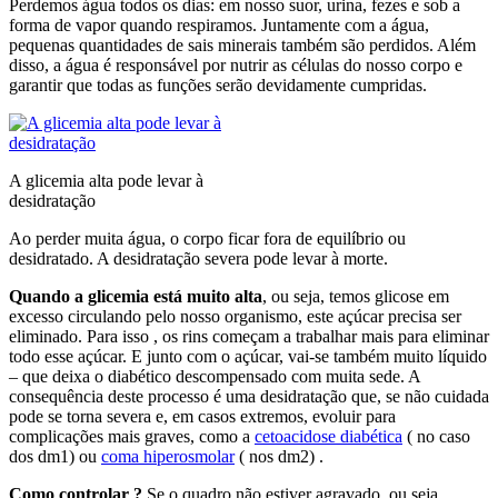
Perdemos água todos os dias: em nosso suor, urina, fezes e sob a
forma de vapor quando respiramos. Juntamente com a água,
pequenas quantidades de sais minerais também são perdidos. Além
disso, a água é responsável por nutrir as células do nosso corpo e
garantir que todas as funções serão devidamente cumpridas.
A glicemia alta pode levar à
desidratação
Ao perder muita água, o corpo ficar fora de equilíbrio ou
desidratado. A desidratação severa pode levar à morte.
Quando a glicemia está muito alta
, ou seja, temos glicose em
excesso circulando pelo nosso organismo, este açúcar precisa ser
eliminado. Para isso , os rins começam a trabalhar mais para eliminar
todo esse açúcar. E junto com o açúcar, vai-se também muito líquido
– que deixa o diabético descompensado com muita sede. A
consequência deste processo é uma desidratação que, se não cuidada
pode se torna severa e, em casos extremos, evoluir para
complicações mais graves, como a
cetoacidose diabética
( no caso
dos dm1) ou
coma hiperosmolar
( nos dm2) .
Como controlar ?
Se o quadro não estiver agravado, ou seja,