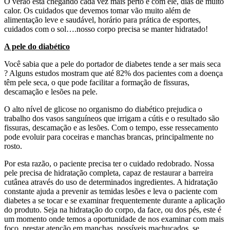
O verão está chegando cada vez mais perto e com ele, dias de muito
calor. Os cuidados que devemos tomar vão muito além de
alimentação leve e saudável, horário para prática de esportes,
cuidados com o sol….nosso corpo precisa se manter hidratado!
A pele do diabético
Você sabia que a pele do portador de diabetes tende a ser mais seca
? Alguns estudos mostram que até 82% dos pacientes com a doença
têm pele seca, o que pode facilitar a formação de fissuras,
descamação e lesões na pele.
O alto nível de glicose no organismo do diabético prejudica o
trabalho dos vasos sanguíneos que irrigam a cútis e o resultado são
fissuras, descamação e as lesões. Com o tempo, esse ressecamento
pode evoluir para coceiras e manchas brancas, principalmente no
rosto.
Por esta razão, o paciente precisa ter o cuidado redobrado. Nossa
pele precisa de hidratação completa, capaz de restaurar a barreira
cutânea através do uso de determinados ingredientes. A hidratação
constante ajuda a prevenir as temidas lesões e leva o paciente com
diabetes a se tocar e se examinar frequentemente durante a aplicação
do produto. Seja na hidratação do corpo, da face, ou dos pés, este é
um momento onde temos a oportunidade de nos examinar com mais
foco, prestar atenção em manchas, possíveis machucados, se