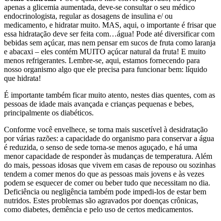
apenas a glicemia aumentada, deve-se consultar o seu médico
endocrinologista, regular as dosagens de insulina e/ ou
medicamento, e hidratar muito. MAS, aqui, o importante é frisar que
essa hidratação deve ser feita com…água! Pode até diversificar com
bebidas sem açúcar, mas nem pensar em sucos de fruta como laranja
e abacaxi – eles contém MUITO açúcar natural da fruta! E muito
menos refrigerantes. Lembre-se, aqui, estamos fornecendo para
nosso organismo algo que ele precisa para funcionar bem: líquido
que hidrata!
É importante também ficar muito atento, nestes dias quentes, com as
pessoas de idade mais avançada e crianças pequenas e bebes,
principalmente os diabéticos.
Conforme você envelhece, se torna mais suscetível à desidratação
por várias razões: a capacidade do organismo para conservar a água
é reduzida, o senso de sede torna-se menos aguçado, e há uma
menor capacidade de responder às mudanças de temperatura. Além
do mais, pessoas idosas que vivem em casas de repouso ou sozinhas
tendem a comer menos do que as pessoas mais jovens e às vezes
podem se esquecer de comer ou beber tudo que necessitam no dia.
Deficiência ou negligência também pode impedi-los de estar bem
nutridos. Estes problemas são agravados por doenças crônicas,
como diabetes, demência e pelo uso de certos medicamentos.