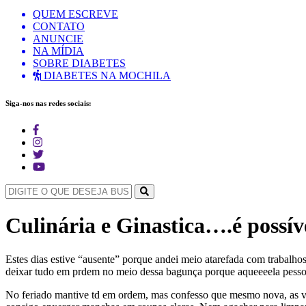
QUEM ESCREVE
CONTATO
ANUNCIE
NA MÍDIA
SOBRE DIABETES
DIABETES NA MOCHILA
Siga-nos nas redes sociais:
Culinária e Ginastica….é possív
Estes dias estive “ausente” porque andei meio atarefada com trabalho
deixar tudo em prdem no meio dessa bagunça porque aqueeeela pessoa
No feriado mantive td em ordem, mas confesso que mesmo nova, as vari