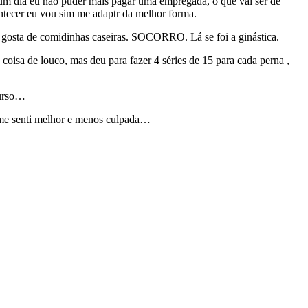
um dia eu não puder mais pagar uma empregada, o que vai ser de
ontecer eu vou sim me adaptr da melhor forma.
a e gosta de comidinhas caseiras. SOCORRO. Lá se foi a ginástica.
é coisa de louco, mas deu para fazer 4 séries de 15 para cada perna ,
curso…
a me senti melhor e menos culpada…