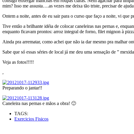
consigo enxergar manchas em roupas claras. Nem agachar para limpar
mim? Isso me assusta….as vezes me deixa tão triste, precisar de ajud
Ontem a noite, antes de eu sair para o curso que faço a noite, vi que
Tive então a brilhante idéia de colocar caneleiras nas pernas e, enquan
enquanto ficavam prontos: arroz integral de forno, filet mignon à pizza
Ainda pra arrematar, como achei que não ia dar mesmo pra malhar onte
Sabe que só essas séries de local já me deu uma sensação de ” mexid
Veja as fotos!!!!!
,
Preparando o jantar!!
Caneleira nas pernas e mãos a obra! 🙂
TAGS:
Exercicios Fisicos