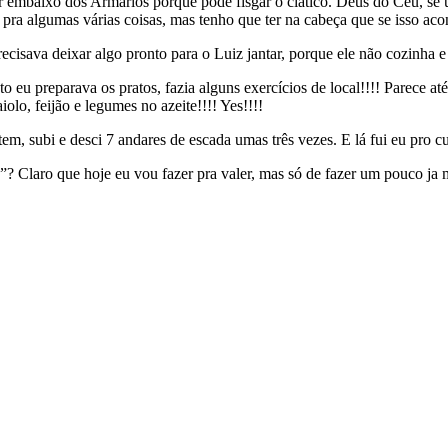
 embaixo dos Armários porque pode fisgar o ciático. Deus do Ceu, se 
a pra algumas várias coisas, mas tenho que ter na cabeça que se isso ac
 precisava deixar algo pronto para o Luiz jantar, porque ele não cozinh
to eu preparava os pratos, fazia alguns exercícios de local!!!! Parece at
iolo, feijão e legumes no azeite!!!! Yes!!!!
m, subi e desci 7 andares de escada umas três vezes. E lá fui eu pro 
a”? Claro que hoje eu vou fazer pra valer, mas só de fazer um pouco j