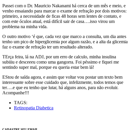
Passei com o Dr. Mauricio Nakanami há cerca de um mês e meio, e
venho ensaiando para marcar o exame de refração por dois motivos:
primeiro, a necessidade de ficas 48 horas sem lentes de contato, e
com este óculos atual, está difícil sair de casa….isso virou um
problema na minha vida.
O outro motivo ‘é que, cada vez que marco a consulta, um dia antes
tenho um pico de hiperglicemia por algum razão, e a alta da glicemia
faz o exame de refração ter um resultado alterado.
TErça feira, lá na ADJ, por um erro de calculo, minha insulina
subiiiu e desceeeu como uma gangorra. Foi péssimo e fiquei me
sentindo super mal, porque eu queria estar bem lá!
EStou de saída agora, e assim que voltar vou postar um texto bem
interessante sobre esse cuidado que, infelizmente, todos temos que
ter….e que eu tenho que lutar, há alguns anos, para não evoluir.
Acompanhe!!!
TAGS:
Retinopatia Diabetica
CADASTRE SEU EMAIL