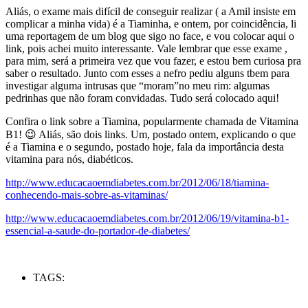
Aliás, o exame mais difícil de conseguir realizar ( a Amil insiste em
complicar a minha vida) é a Tiaminha, e ontem, por coincidência, li
uma reportagem de um blog que sigo no face, e vou colocar aqui o
link, pois achei muito interessante. Vale lembrar que esse exame ,
para mim, será a primeira vez que vou fazer, e estou bem curiosa pra
saber o resultado. Junto com esses a nefro pediu alguns tbem para
investigar alguma intrusas que “moram”no meu rim: algumas
pedrinhas que não foram convidadas. Tudo será colocado aqui!
Confira o link sobre a Tiamina, popularmente chamada de Vitamina
B1! 😉 Aliás, são dois links. Um, postado ontem, explicando o que
é a Tiamina e o segundo, postado hoje, fala da importância desta
vitamina para nós, diabéticos.
http://www.educacaoemdiabetes.com.br/2012/06/18/tiamina-
conhecendo-mais-sobre-as-vitaminas/
http://www.educacaoemdiabetes.com.br/2012/06/19/vitamina-b1-
essencial-a-saude-do-portador-de-diabetes/
TAGS: