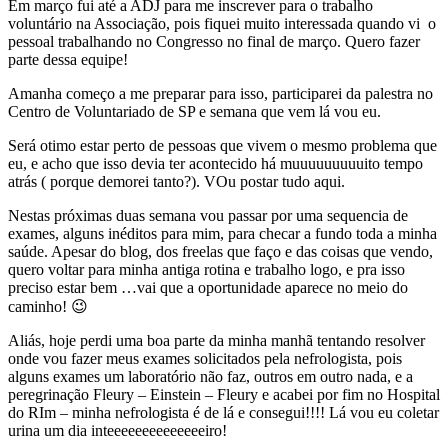
Em março fui até a ADJ para me inscrever para o trabalho
voluntário na Associação, pois fiquei muito interessada quando vi o
pessoal trabalhando no Congresso no final de março. Quero fazer
parte dessa equipe!
Amanha começo a me preparar para isso, participarei da palestra no
Centro de Voluntariado de SP e semana que vem lá vou eu.
Será otimo estar perto de pessoas que vivem o mesmo problema que
eu, e acho que isso devia ter acontecido há muuuuuuuuuito tempo
atrás ( porque demorei tanto?). VOu postar tudo aqui.
Nestas próximas duas semana vou passar por uma sequencia de
exames, alguns inéditos para mim, para checar a fundo toda a minha
saúde. Apesar do blog, dos freelas que faço e das coisas que vendo,
quero voltar para minha antiga rotina e trabalho logo, e pra isso
preciso estar bem …vai que a oportunidade aparece no meio do
caminho! 😉
Aliás, hoje perdi uma boa parte da minha manhã tentando resolver
onde vou fazer meus exames solicitados pela nefrologista, pois
alguns exames um laboratório não faz, outros em outro nada, e a
peregrinação Fleury – Einstein – Fleury e acabei por fim no Hospital
do RIm – minha nefrologista é de lá e consegui!!!! Lá vou eu coletar
urina um dia inteeeeeeeeeeeeeeiro!